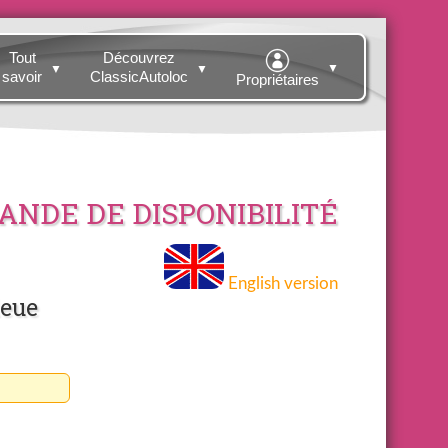
Tout
Découvrez
▼
▼
▼
savoir
ClassicAutoloc
Propriétaires
NDE DE DISPONIBILITÉ
English version
leue