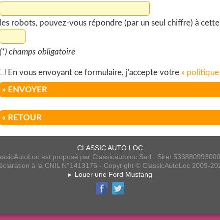
s robots, pouvez-vous répondre (par un seul chiffre) à cette q
(*) champs obligatoire
En vous envoyant ce formulaire, j'accepte votre
» politique
» ENVOYER
« RETOUR
CLASSIC AUTO LOC
assicAutoLoc est proposé par Classicautoloc Sarl . Siret 53388099300
éclaration à la CNIL N°1413176 - Copyright © ClassicAutoLoc 2009-20
Louer une Ford Mustang
►