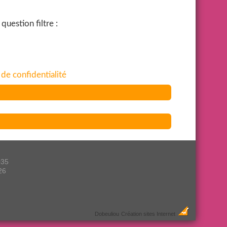
uestion filtre :
 de confidentialité
035
26
Dobeuliou
Création sites Internet