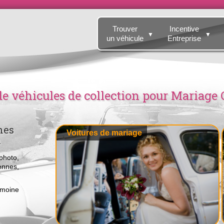
Trouver
Incentive
▼
▼
un véhicule
Entreprise
de véhicules de collection pour Mariag
mes
Voitures de mariage
n
photo,
ennes,
imoine