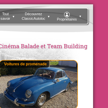
Tout
Découvrez
▼
▼
▼
savoir
ClassicAutoloc
Propriétaires
e Cinéma Balade et Team Building
Voitures de promenade