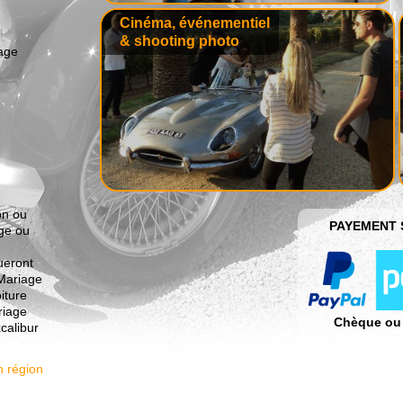
Cinéma, événementiel
& shooting photo
iage
on ou
PAYEMENT 
age ou
ueront
 Mariage
iture
riage
Chèque ou
calibur
n région