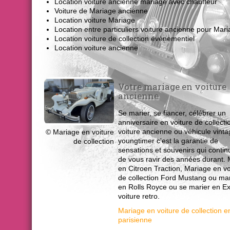
Location voiture ancienne mariage avec chauffeur
Voiture de Mariage ancienne
Location voiture Mariage
Location entre particuliers voiture ancienne pour Mar
Location voiture de collection évènementiel
Location voiture ancienne
Votre mariage en voiture
ancienne
Se marier, se fiancer, célébrer un
anniversaire en voiture de collecti
voiture ancienne ou véhicule vint
© Mariage en voiture
youngtimer c'est la garantie de
de collection
sensations et souvenirs qui contin
de vous ravir des années durant.
en Citroen Traction, Mariage en vo
de collection Ford Mustang ou ma
en Rolls Royce ou se marier en Ex
voiture retro.
Mariage en voiture de collection e
parisienne