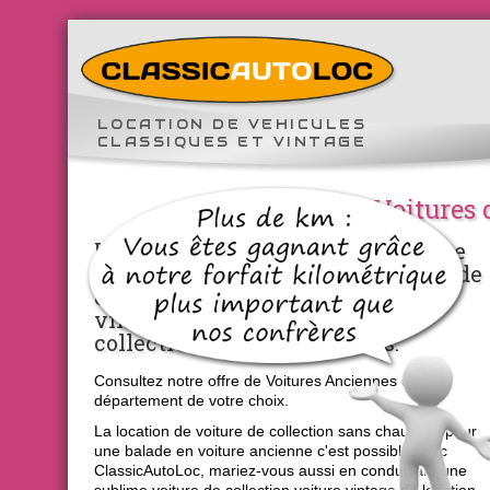
LOCATION DE VEHICULES
CLASSIQUES ET VINTAGE
Voitures 
Location de véhicules en conduite
libre sur toute la France : voitures de
collection, voitures anciennes et
vintage, location de voiture de
collection entre particuliers.
Consultez notre offre de Voitures Anciennes dans le
département de votre choix.
La location de voiture de collection sans chauffeur pour
une balade en voiture ancienne c'est possible avec
ClassicAutoLoc, mariez-vous aussi en conduisant une