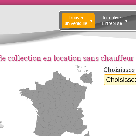
Trouver
Incentive
▼
▼
un véhicule
Entreprise
de collection en location sans chauffeur
Choisissez