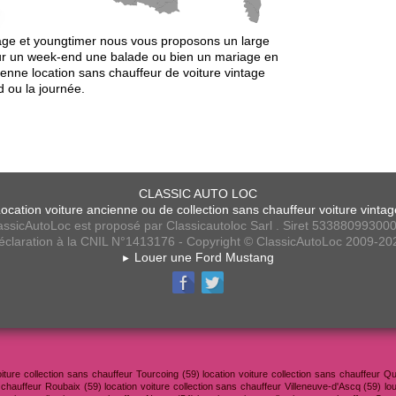
ntage et youngtimer nous vous proposons un large
pour un week-end une balade ou bien un mariage en
ienne location sans chauffeur de voiture vintage
d ou la journée.
CLASSIC AUTO LOC
ocation voiture ancienne ou de collection sans chauffeur voiture vinta
assicAutoLoc est proposé par Classicautoloc Sarl . Siret 53388099300
éclaration à la CNIL N°1413176 - Copyright © ClassicAutoLoc 2009-20
Louer une Ford Mustang
►
voiture collection sans chauffeur Tourcoing (59) location voiture collection sans chauffeur Q
 chauffeur Roubaix (59) location voiture collection sans chauffeur Villeneuve-d'Ascq (59) lou