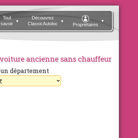
Tout
Découvrez
▼
▼
▼
savoir
ClassicAutoloc
Propriétaires
 voiture ancienne sans chauffeur
 un département