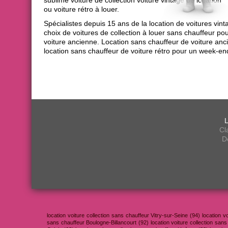
sublime voiture de collection voiture vintage de location
ou voiture rétro à louer.
Spécialistes depuis 15 ans de la location de voitures vi
choix de voitures de collection à louer sans chauffeur 
voiture ancienne. Location sans chauffeur de voiture anc
location sans chauffeur de voiture rétro pour un week-en
L
Cl
D
location voiture collection sans chauffeur Vitry-sur-Seine (94) location 
sans chauffeur Boulogne-Billancourt (92) location voiture collection sans