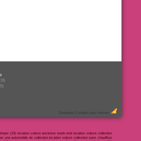
ge
035
26
Dobeuliou
Création sites Internet
uimper (29) location voiture ancienne week-end location voiture collection
er une automobile de collection location voiture collection sans chauffeur