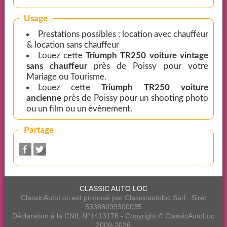
Usage
Prestations possibles : location avec chauffeur
& location sans chauffeur
Louez cette
Triumph TR250 voiture vintage
sans chauffeur
près de Poissy pour votre
Mariage ou Tourisme.
Louez cette
Triumph TR250 voiture
ancienne
près de Poissy pour un shooting photo
ou un film ou un évènement.
Partage
CLASSIC AUTO LOC
ClassicAutoLoc est proposé par Classicautoloc Sarl . Siret
53388099300035
Déclaration à la CNIL N°1413176 - Copyright © ClassicAutoLoc
2009-2026