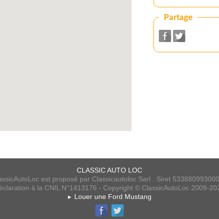
Partage
CLASSIC AUTO LOC
assicAutoLoc est proposé par Classicautoloc Sarl . Siret 53388099300
éclaration à la CNIL N°1413176 - Copyright © ClassicAutoLoc 2009-20
Louer une Ford Mustang
►