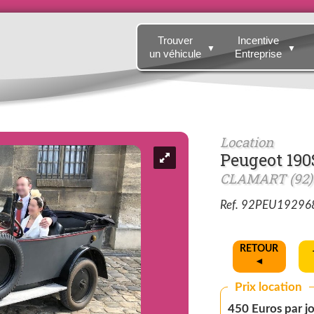
Trouver
Incentive
▼
▼
un véhicule
Entreprise
Location
Peugeot 19
CLAMART (92)
Ref. 92PEU19296
RETOUR
◄
Prix location
450 Euros pa