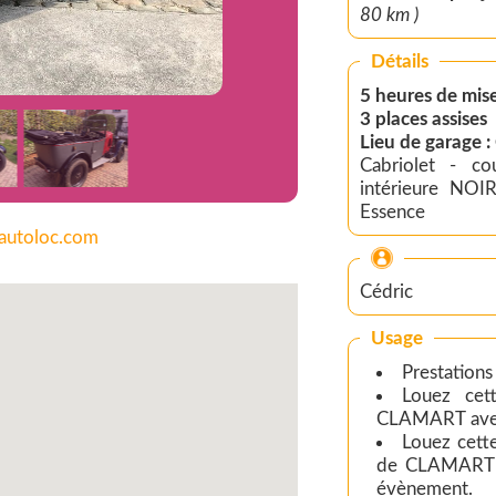
80 km )
Détails
5 heures de mise
3 places assises
Lieu de garage
Cabriolet - c
intérieure NOIR
Essence
cautoloc.com
Cédric
Usage
Prestations
Louez ce
CLAMART avec
Louez cet
de CLAMART p
évènement.