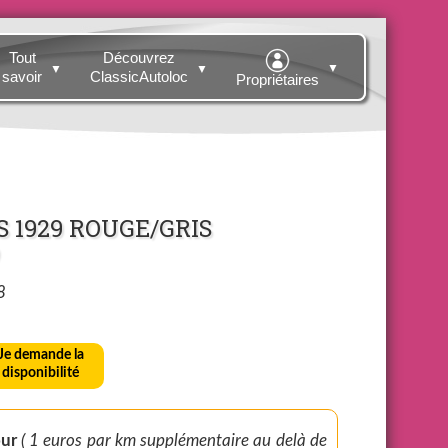
Tout
Découvrez
▼
▼
▼
savoir
ClassicAutoloc
Propriétaires
0S 1929 ROUGE/GRIS
8
Je demande la
disponibilité
r jour
( 1 euros par km supplémentaire au delà de