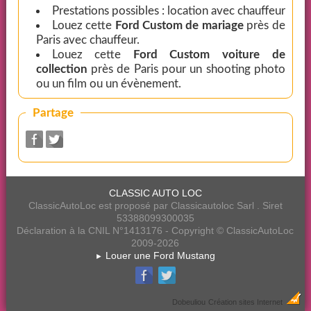
Prestations possibles : location avec chauffeur
Louez cette
Ford Custom de mariage
près de
Paris avec chauffeur.
Louez cette
Ford Custom voiture de
collection
près de Paris pour un shooting photo
ou un film ou un évènement.
Partage
CLASSIC AUTO LOC
ClassicAutoLoc est proposé par Classicautoloc Sarl . Siret
53388099300035
Déclaration à la CNIL N°1413176 - Copyright © ClassicAutoLoc
2009-2026
Louer une Ford Mustang
►
Dobeuliou
Création sites Internet