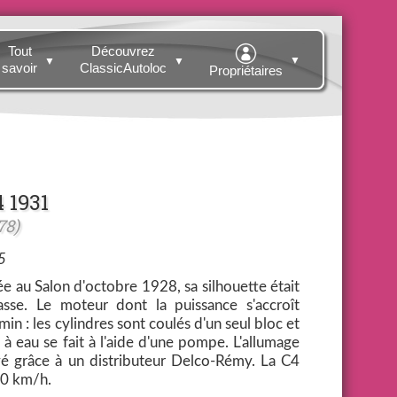
Tout
Découvrez
▼
▼
▼
savoir
ClassicAutoloc
Propriétaires
 1931
78)
5
e au Salon d'octobre 1928, sa silhouette était
sse. Le moteur dont la puissance s'accroît
in : les cylindres sont coulés d'un seul bloc et
 à eau se fait à l'aide d'une pompe. L'allumage
ové grâce à un distributeur Delco-Rémy. La C4
90 km/h.