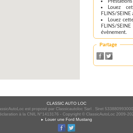
Prestations
Louez ce
FLINS/SEINE a
Louez cet
FLINS/SEINE 
évènement.
Partage
CLASSIC AUTO LOC
assicAutoLoc est proposé par Classicautoloc Sarl . Siret 53388099300
éclaration à la CNIL N°1413176 - Copyright © ClassicAutoLoc 2009-20
Louer une Ford Mustang
►