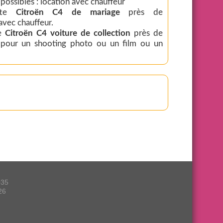
 possibles : location avec chauffeur
tte
Citroën C4 de mariage
près de
vec chauffeur.
te
Citroën C4 voiture de collection
près de
pour un shooting photo ou un film ou un
035
26