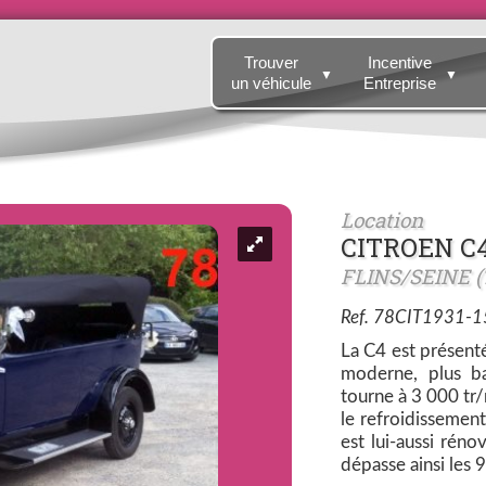
Trouver
Incentive
▼
▼
un véhicule
Entreprise
Location
CITROEN C4
FLINS/SEINE (
Ref. 78CIT1931-1
La C4 est présenté
moderne, plus ba
tourne à 3 000 tr/m
le refroidissement
est lui-aussi rén
dépasse ainsi les 