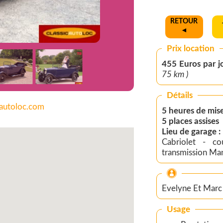
RETOUR
◄
Prix location
455 Euros 
75 km )
Détails
cautoloc.com
5 heures de mise
5 places assises
Lieu de garage 
Cabriolet - co
transmission Man
Evelyne Et Marc
Usage