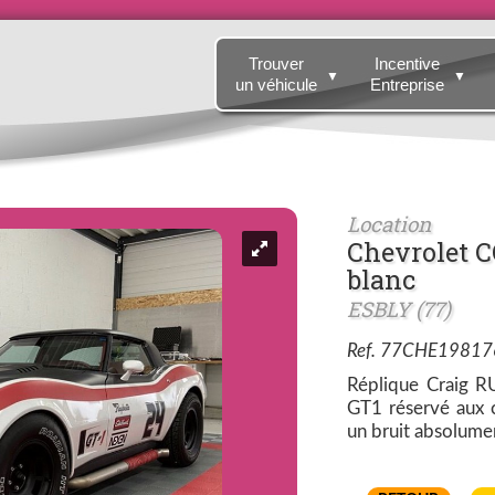
Trouver
Incentive
▼
▼
un véhicule
Entreprise
Location
Chevrolet C
blanc
ESBLY (77)
Ref. 77CHE19817
Réplique Craig 
GT1 réservé aux c
un bruit absolume