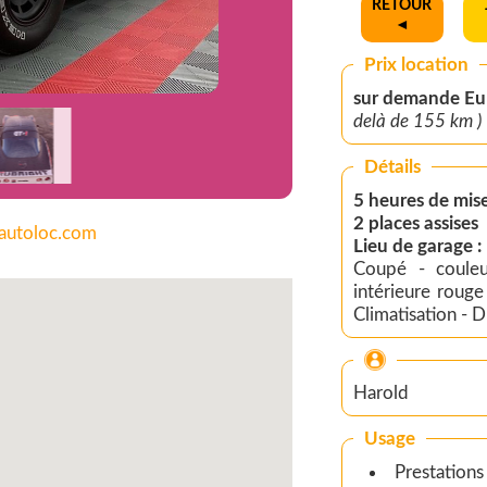
RETOUR
◄
Prix location
delà de 155 km )
Détails
5 heures de mise
2 places assises
cautoloc.com
Lieu de garage 
Coupé - couleur
intérieure rouge - sellerie Cuir - transmission Automatique
Climatisation - D
Harold
Usage
Prestations