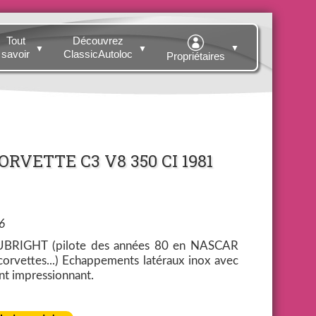
Tout
Découvrez
▼
▼
▼
savoir
ClassicAutoloc
Propriétaires
ORVETTE C3 V8 350 CI 1981
6
RUBRIGHT (pilote des années 80 en NASCAR
orvettes...) Echappements latéraux inox avec
nt impressionnant.