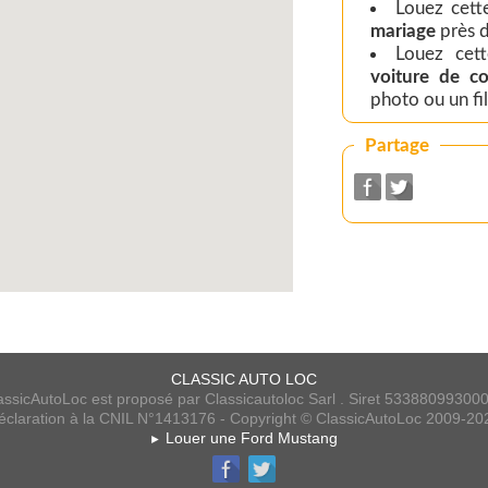
Louez cet
mariage
près 
Louez cet
voiture de co
photo ou un f
Partage
CLASSIC AUTO LOC
assicAutoLoc est proposé par Classicautoloc Sarl . Siret 53388099300
éclaration à la CNIL N°1413176 - Copyright © ClassicAutoLoc 2009-20
Louer une Ford Mustang
►