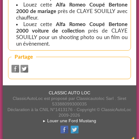
Louez cette
Alfa Romeo Coupé Bertone
2000 de mariage
près de CLAYE SOUILLY avec
chauffeur.
Louez cette
Alfa Romeo Coupé Bertone
2000 voiture de collection
près de CLAYE
SOUILLY pour un shooting photo ou un film ou
un évènement.
Partage
CLASSIC AUTO LOC
ClassicAutoLoc est proposé par Classicautoloc Sarl . Siret
53388099300035
Déclaration à la CNIL N°1413176 - Copyright © ClassicAutoLoc
2009-2026
Louer une Ford Mustang
►