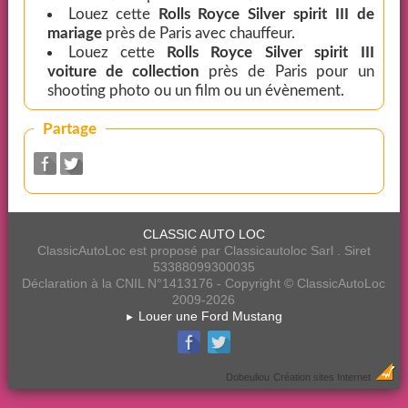
Louez cette
Rolls Royce Silver spirit III de
mariage
près de Paris avec chauffeur.
Louez cette
Rolls Royce Silver spirit III
voiture de collection
près de Paris pour un
shooting photo ou un film ou un évènement.
Partage
CLASSIC AUTO LOC
ClassicAutoLoc est proposé par Classicautoloc Sarl . Siret
53388099300035
Déclaration à la CNIL N°1413176 - Copyright © ClassicAutoLoc
2009-2026
Louer une Ford Mustang
►
Dobeuliou
Création sites Internet