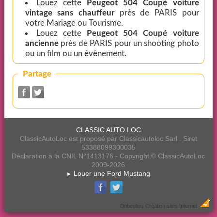
Louez cette
Peugeot 504 Coupé voiture
vintage sans chauffeur
près de PARIS pour
votre Mariage ou Tourisme.
Louez cette
Peugeot 504 Coupé voiture
ancienne
près de PARIS pour un shooting photo
ou un film ou un évènement.
Partage
CLASSIC AUTO LOC
ClassicAutoLoc est proposé par Classicautoloc Sarl . Siret
53388099300035
Déclaration à la CNIL N°1413176 - Copyright © ClassicAutoLoc
2009-2026
Louer une Ford Mustang
►
Dobeuliou
Création sites Internet