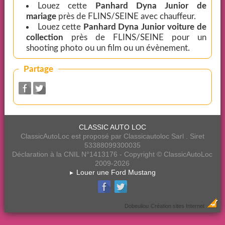
Louez cette
Panhard Dyna Junior de
mariage
près de FLINS/SEINE avec chauffeur.
Louez cette
Panhard Dyna Junior voiture de
collection
près de FLINS/SEINE pour un
shooting photo ou un film ou un évènement.
Partage
CLASSIC AUTO LOC
ClassicAutoLoc est proposé par Classicautoloc Sarl . Siret
53388099300035
Déclaration à la CNIL N°1413176 - Copyright © ClassicAutoLoc
2009-2026
Louer une Ford Mustang
►
Dobeuliou
Création sites Internet