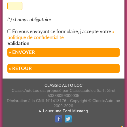
(*) champs obligatoire
En vous envoyant ce formulaire, j'accepte votre
»
politique de confidentialité
Validation
» ENVOYER
« RETOUR
CLASSIC AUTO LOC
ClassicAutoLoc est proposé par Classicautoloc Sarl . Siret
53388099300035
Déclaration à la CNIL N°1413176 - Copyright © ClassicAutoLoc
2009-2026
Louer une Ford Mustang
►