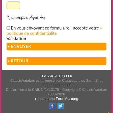
(*) champs obligatoire
En vous envoyant ce formulaire, j'accepte votre
»
politique de confidentialité
Validation
» ENVOYER
« RETOUR
CLASSIC AUTO LOC
ClassicAutoLoc est proposé par Classicautoloc Sarl . Siret
53388099300035
Déclaration à la CNIL N°1413176 - Copyright © ClassicAutoLoc
2009-2026
Louer une Ford Mustang
►