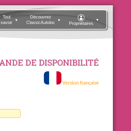
Tout
Découvrez
▼
▼
▼
savoir
ClassicAutoloc
Propriétaires
NDE DE DISPONIBILITÉ
Version française