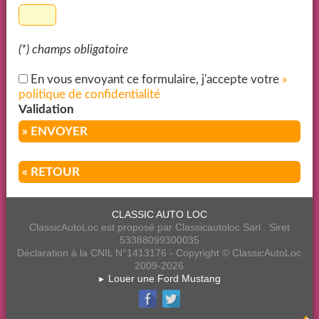
(*) champs obligatoire
En vous envoyant ce formulaire, j'accepte votre
»
politique de confidentialité
Validation
» ENVOYER
« RETOUR
CLASSIC AUTO LOC
ClassicAutoLoc est proposé par Classicautoloc Sarl . Siret
53388099300035
Déclaration à la CNIL N°1413176 - Copyright © ClassicAutoLoc
2009-2026
Louer une Ford Mustang
►