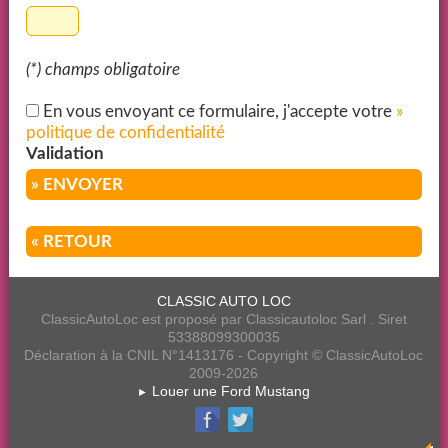
(*) champs obligatoire
En vous envoyant ce formulaire, j'accepte votre
»
politique de confidentialité
Validation
» ENVOYER
« RETOUR
CLASSIC AUTO LOC
ClassicAutoLoc est proposé par Classicautoloc Sarl . Siret
53388099300035
Déclaration à la CNIL N°1413176 - Copyright © ClassicAutoLoc
2009-2026
Louer une Ford Mustang
►