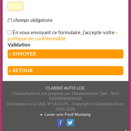
(*) champs obligatoire
En vous envoyant ce formulaire, j'accepte votre
»
politique de confidentialité
Validation
» ENVOYER
« RETOUR
CLASSIC AUTO LOC
ClassicAutoLoc est proposé par Classicautoloc Sarl . Siret
53388099300035
Déclaration à la CNIL N°1413176 - Copyright © ClassicAutoLoc
2009-2026
Louer une Ford Mustang
►