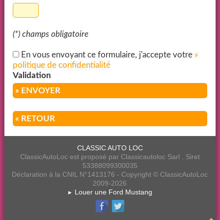
(*) champs obligatoire
En vous envoyant ce formulaire, j'accepte votre
»
politique de confidentialité
Validation
» ENVOYER
« RETOUR
CLASSIC AUTO LOC
ClassicAutoLoc est proposé par Classicautoloc Sarl . Siret
53388099300035
Déclaration à la CNIL N°1413176 - Copyright © ClassicAutoLoc
2009-2026
Louer une Ford Mustang
►