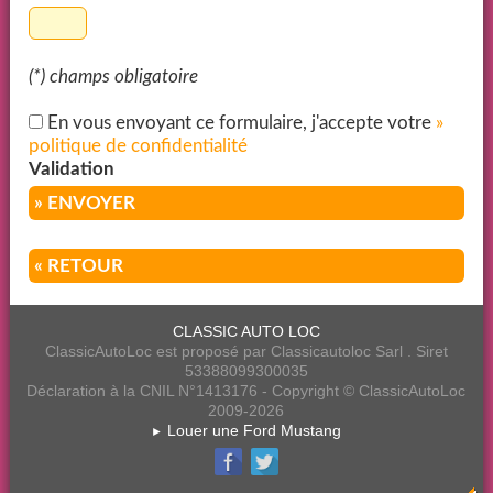
(*) champs obligatoire
En vous envoyant ce formulaire, j'accepte votre
»
politique de confidentialité
Validation
» ENVOYER
« RETOUR
CLASSIC AUTO LOC
ClassicAutoLoc est proposé par Classicautoloc Sarl . Siret
53388099300035
Déclaration à la CNIL N°1413176 - Copyright © ClassicAutoLoc
2009-2026
Louer une Ford Mustang
►