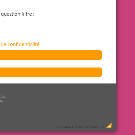
uestion filtre :
 de confidentialité
035
26
Dobeuliou
Création sites Internet