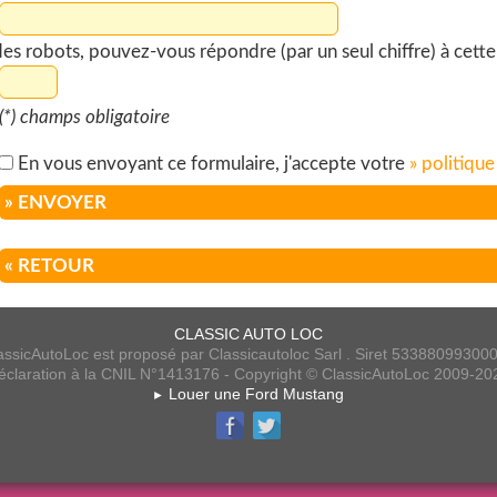
s robots, pouvez-vous répondre (par un seul chiffre) à cette q
(*) champs obligatoire
En vous envoyant ce formulaire, j'accepte votre
» politique
» ENVOYER
« RETOUR
CLASSIC AUTO LOC
assicAutoLoc est proposé par Classicautoloc Sarl . Siret 53388099300
éclaration à la CNIL N°1413176 - Copyright © ClassicAutoLoc 2009-20
Louer une Ford Mustang
►