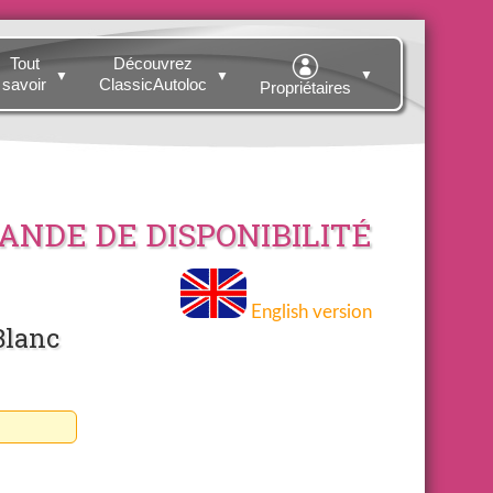
Tout
Découvrez
▼
▼
▼
savoir
ClassicAutoloc
Propriétaires
NDE DE DISPONIBILITÉ
English version
Blanc