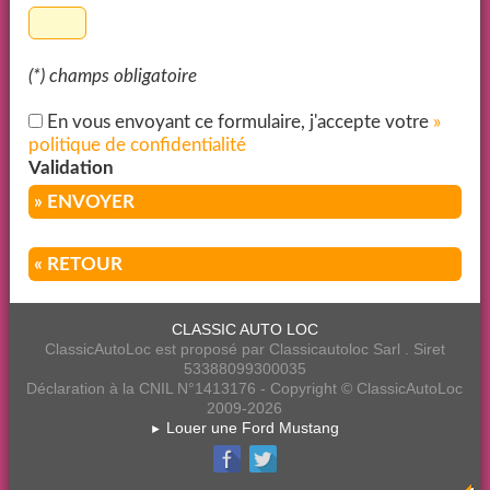
(*) champs obligatoire
En vous envoyant ce formulaire, j'accepte votre
»
politique de confidentialité
Validation
» ENVOYER
« RETOUR
CLASSIC AUTO LOC
ClassicAutoLoc est proposé par Classicautoloc Sarl . Siret
53388099300035
Déclaration à la CNIL N°1413176 - Copyright © ClassicAutoLoc
2009-2026
Louer une Ford Mustang
►