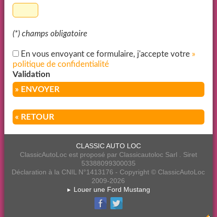
(*) champs obligatoire
En vous envoyant ce formulaire, j'accepte votre
»
politique de confidentialité
Validation
» ENVOYER
« RETOUR
CLASSIC AUTO LOC
ClassicAutoLoc est proposé par Classicautoloc Sarl . Siret
53388099300035
Déclaration à la CNIL N°1413176 - Copyright © ClassicAutoLoc
2009-2026
Louer une Ford Mustang
►