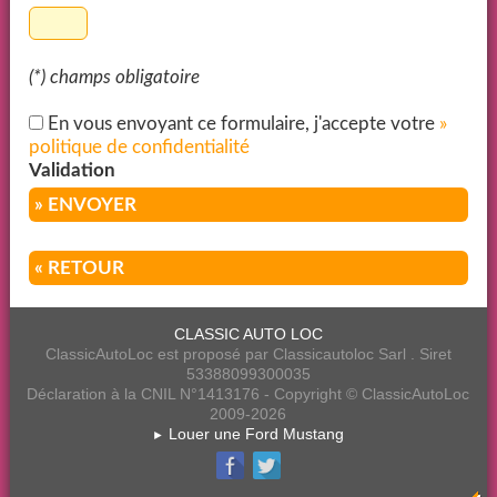
(*) champs obligatoire
En vous envoyant ce formulaire, j'accepte votre
»
politique de confidentialité
Validation
» ENVOYER
« RETOUR
CLASSIC AUTO LOC
ClassicAutoLoc est proposé par Classicautoloc Sarl . Siret
53388099300035
Déclaration à la CNIL N°1413176 - Copyright © ClassicAutoLoc
2009-2026
Louer une Ford Mustang
►