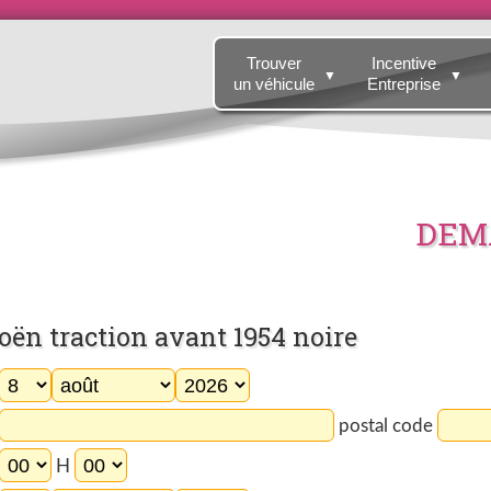
Trouver
Incentive
▼
▼
un véhicule
Entreprise
DEMA
n traction avant 1954 noire
postal code
H