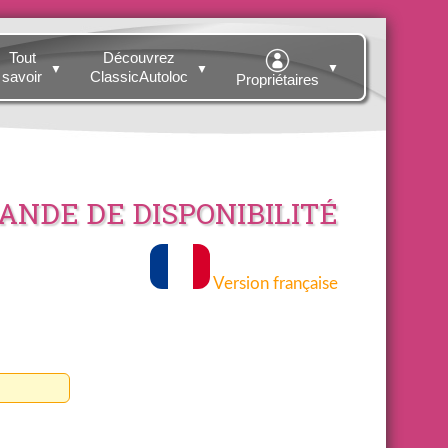
Tout
Découvrez
▼
▼
▼
savoir
ClassicAutoloc
Propriétaires
NDE DE DISPONIBILITÉ
Version française