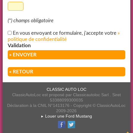
(*) champs obligatoire
En vous envoyant ce formulaire, j'accepte votre
»
politique de confidentialité
Validation
» ENVOYER
« RETOUR
CLASSIC AUTO LOC
ClassicAutoLoc est proposé par Classicautoloc Sarl . Siret
53388099300035
Déclaration à la CNIL N°1413176 - Copyright © ClassicAutoLoc
2009-2026
Louer une Ford Mustang
►