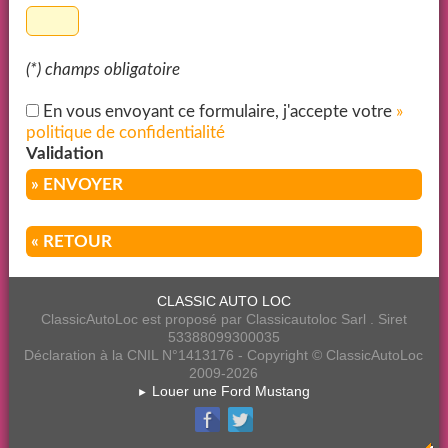
(*) champs obligatoire
En vous envoyant ce formulaire, j'accepte votre
»
politique de confidentialité
Validation
» ENVOYER
« RETOUR
CLASSIC AUTO LOC
ClassicAutoLoc est proposé par Classicautoloc Sarl . Siret
53388099300035
Déclaration à la CNIL N°1413176 - Copyright © ClassicAutoLoc
2009-2026
Louer une Ford Mustang
►