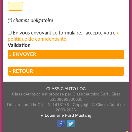
(*) champs obligatoire
En vous envoyant ce formulaire, j'accepte votre
»
politique de confidentialité
Validation
» ENVOYER
« RETOUR
CLASSIC AUTO LOC
ClassicAutoLoc est proposé par Classicautoloc Sarl . Siret
53388099300035
Déclaration à la CNIL N°1413176 - Copyright © ClassicAutoLoc
2009-2026
Louer une Ford Mustang
►