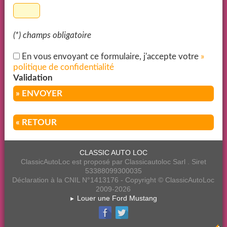
(*) champs obligatoire
En vous envoyant ce formulaire, j'accepte votre
»
politique de confidentialité
Validation
» ENVOYER
« RETOUR
CLASSIC AUTO LOC
ClassicAutoLoc est proposé par Classicautoloc Sarl . Siret
53388099300035
Déclaration à la CNIL N°1413176 - Copyright © ClassicAutoLoc
2009-2026
Louer une Ford Mustang
►