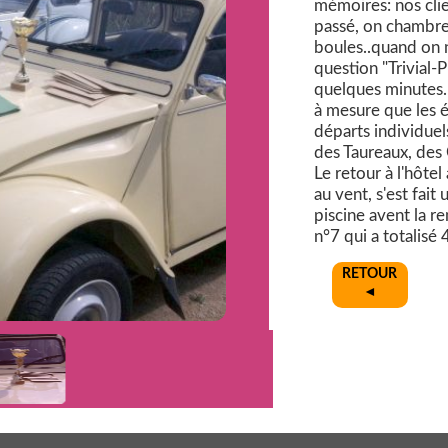
mémoires: nos clie
passé, on chambre 
boules..quand on n
question "Trivial-P
quelques minutes. 
à mesure que les é
départs individuel
des Taureaux, des
Le retour à l'hôt
au vent, s'est fait
piscine avent la r
n°7 qui a totalisé 
RETOUR
◄