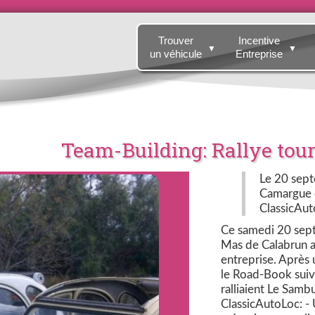
Trouver
Incentive
▼
▼
un véhicule
Entreprise
Team-Building: Rallye tou
Le 20 sept
Camargue e
ClassicAut
Ce samedi 20 sept
Mas de Calabrun a
entreprise. Après u
le Road-Book suiv
ralliaient Le Samb
ClassicAutoLoc: - 