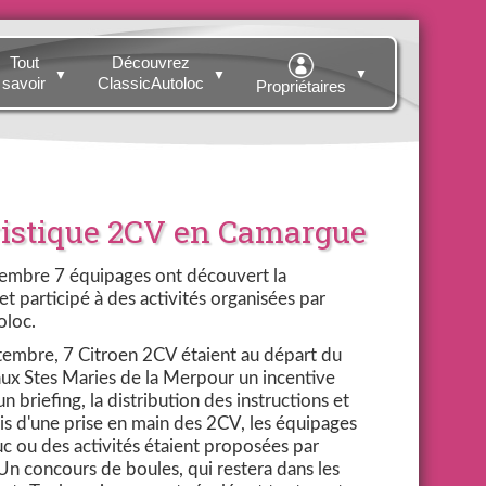
Tout
Découvrez
▼
▼
▼
savoir
ClassicAutoloc
Propriétaires
ristique 2CV en Camargue
embre 7 équipages ont découvert la
t participé à des activités organisées par
oloc.
embre, 7 Citroen 2CV étaient au départ du
ux Stes Maries de la Merpour un incentive
n briefing, la distribution des instructions et
is d'une prise en main des 2CV, les équipages
uc ou des activités étaient proposées par
Un concours de boules, qui restera dans les